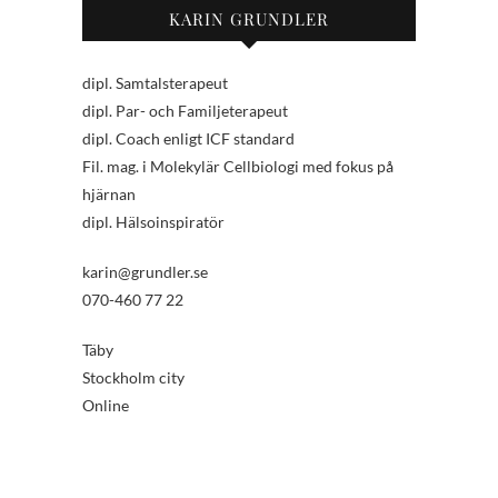
KARIN GRUNDLER
dipl. Samtalsterapeut
dipl. Par- och Familjeterapeut
dipl. Coach enligt ICF standard
Fil. mag. i Molekylär Cellbiologi med fokus på
hjärnan
dipl. Hälsoinspiratör
karin@grundler.se
070-460 77 22
Täby
Stockholm city
Online