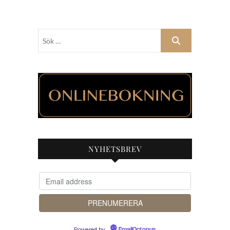
Sök
…
NYHETSBREV
Powered by
EmailOctopus