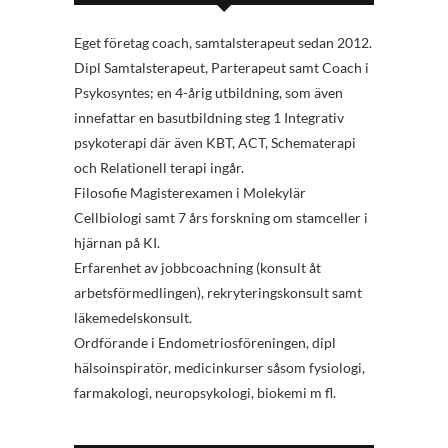
Eget företag coach, samtalsterapeut sedan 2012.
Dipl Samtalsterapeut, Parterapeut samt Coach i
Psykosyntes; en 4-årig utbildning, som även
innefattar en basutbildning steg 1 Integrativ
psykoterapi där även KBT, ACT, Schematerapi
och Relationell terapi ingår.
Filosofie Magisterexamen i Molekylär
Cellbiologi samt 7 års forskning om stamceller i
hjärnan på KI.
Erfarenhet av jobbcoachning (konsult åt
arbetsförmedlingen), rekryteringskonsult samt
läkemedelskonsult.
Ordförande i Endometriosföreningen, dipl
hälsoinspiratör, medicinkurser såsom fysiologi,
farmakologi, neuropsykologi, biokemi m fl.