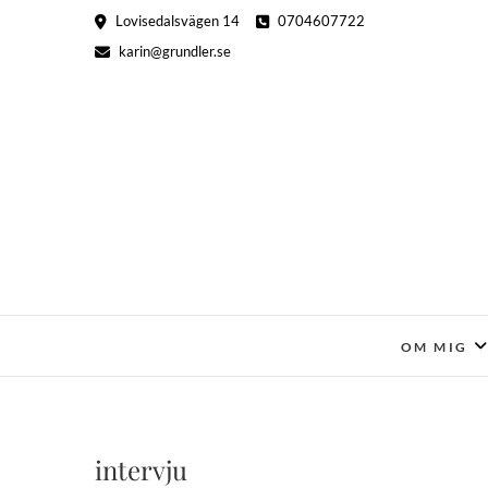
Hoppa
Lovisedalsvägen 14
0704607722
till
karin@grundler.se
innehåll
OM MIG
intervju