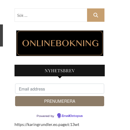
Sök
…
NYHETSBREV
Powered by
EmailOctopus
https://karingrundler.eo.page/c13wt