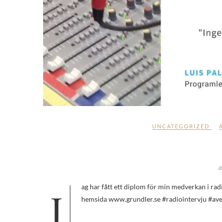
UNCATEGORIZED
a
Jag har fått ett diplom för min medverkan i radio! Stoltare än stoltast!! 🙂 Har ni missat intervjun så finns den på min
hemsida www.grundler.se #radiointervju #av