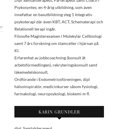
Dipl Samtalsterapeut, Parterapeut samt Coach i
Psykosyntes; en 4-årig utbildning, som även
innefattar en basutbildning steg 1 Integrativ
psykoterapi där även KBT, ACT, Schematerapi och
er
Relationell terapi ingår.
Filosofie Magisterexamen i Molekylär Cellbiologi
samt 7 års forskning om stamceller i hjärnan på
KI.
Erfarenhet av jobbcoachning (konsult åt
arbetsförmedlingen), rekryteringskonsult samt
läkemedelskonsult.
Ordförande i Endometriosföreningen, dipl
hälsoinspiratör, medicinkurser såsom fysiologi,
farmakologi, neuropsykologi, biokemi m fl.
KARIN GRUNDLER
dipl. Samtalsterapeut