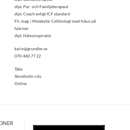
dipl. Par- och Familjeterapeut
dipl. Coach enligt ICF standard
Fil. mag. i Molekylär Cellbiologi med fokus på
hjärnan
dipl. Hälsoinspiratör
karin@grundler.se
070-460 77 22
Täby
Stockholm city
Online
IONER