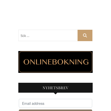
Sök
…
NYHETSBREV