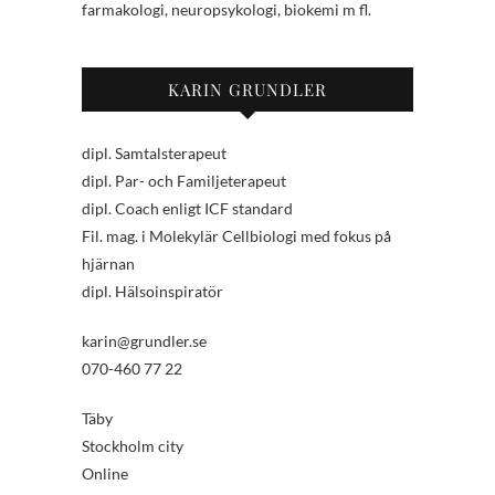
farmakologi, neuropsykologi, biokemi m fl.
KARIN GRUNDLER
dipl. Samtalsterapeut
dipl. Par- och Familjeterapeut
dipl. Coach enligt ICF standard
Fil. mag. i Molekylär Cellbiologi med fokus på
hjärnan
dipl. Hälsoinspiratör
karin@grundler.se
070-460 77 22
Täby
Stockholm city
Online