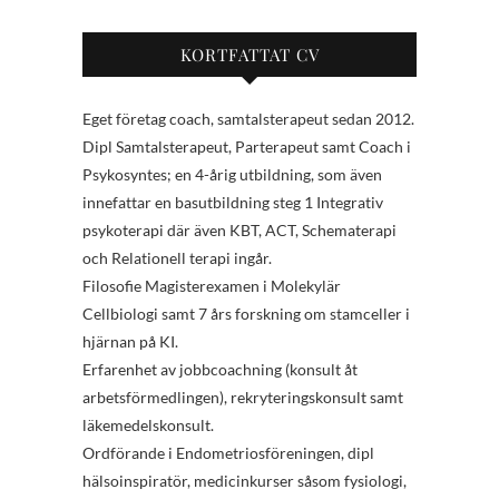
KORTFATTAT CV
Eget företag coach, samtalsterapeut sedan 2012.
Dipl Samtalsterapeut, Parterapeut samt Coach i
Psykosyntes; en 4-årig utbildning, som även
innefattar en basutbildning steg 1 Integrativ
psykoterapi där även KBT, ACT, Schematerapi
och Relationell terapi ingår.
Filosofie Magisterexamen i Molekylär
Cellbiologi samt 7 års forskning om stamceller i
hjärnan på KI.
Erfarenhet av jobbcoachning (konsult åt
arbetsförmedlingen), rekryteringskonsult samt
läkemedelskonsult.
Ordförande i Endometriosföreningen, dipl
hälsoinspiratör, medicinkurser såsom fysiologi,