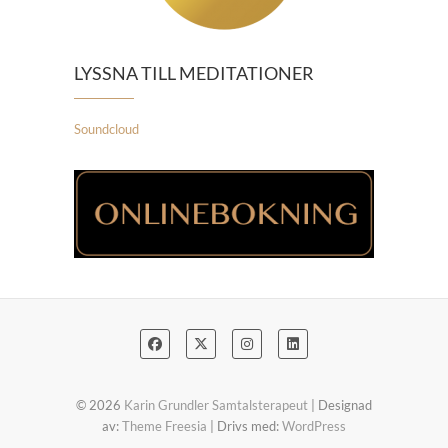
LYSSNA TILL MEDITATIONER
Soundcloud
© 2026
Karin Grundler Samtalsterapeut
| Designad
av:
Theme Freesia
| Drivs med:
WordPress