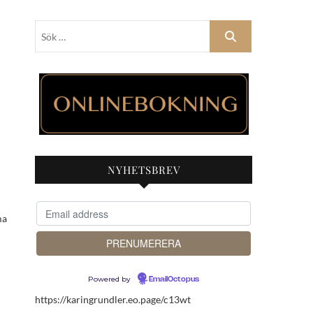
Sök
…
NYHETSBREV
ma
Powered by
EmailOctopus
https://karingrundler.eo.page/c13wt