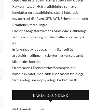
Dipl Samtalsterapeut, Parterapeut samt Coach i
Psykosyntes; en 4-årig utbildning, som även
innefattar en basutbildning steg 1 Integrativ
psykoterapi där även KBT, ACT, Schematerapi och
Relationell terapi ingår.
Filosofie Magisterexamen i Molekylär Cellbiologi
samt 7 års forskning om stamceller i hjärnan på
KI.
Erfarenhet av jobbcoachning (konsult åt
arbetsförmedlingen), rekryteringskonsult samt
läkemedelskonsult.
Ordförande i Endometriosföreningen, dipl
hälsoinspiratör, medicinkurser såsom fysiologi,
farmakologi, neuropsykologi, biokemi m fl.
KARIN GRUNDLER
dipl. Samtalsterapeut