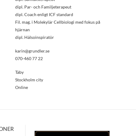
dipl. Par- och Familjeterapeut
dipl. Coach enligt ICF standard
Fil. mag. i Molekylär Cellbiologi med fokus på
hjärnan
dipl. Hälsoinspiratör
karin@grundler.se
070-460 77 22
Täby
Stockholm city
Online
IONER