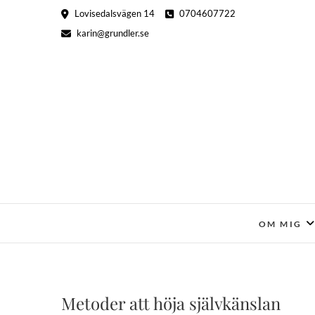
Hoppa
Lovisedalsvägen 14
0704607722
till
karin@grundler.se
innehåll
OM MIG
Metoder att höja självkänslan