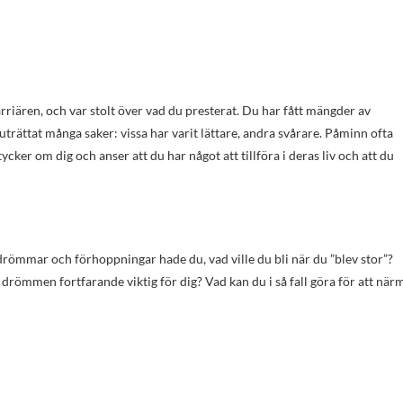
i karriären, och var stolt över vad du presterat. Du har fått mängder av
trättat många saker: vissa har varit lättare, andra svårare. Påminn ofta
tycker om dig och anser att du har något att tillföra i deras liv och att du
 drömmar och förhoppningar hade du, vad ville du bli när du ”blev stor”?
drömmen fortfarande viktig för dig? Vad kan du i så fall göra för att när