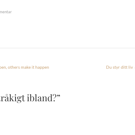
mentar
pen, others make it happen
Du styr ditt liv
råkigt ibland?”