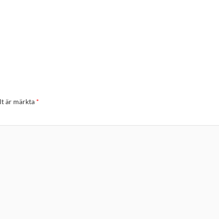
lt är märkta
*