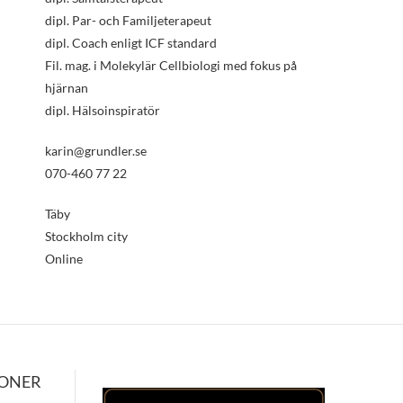
dipl. Par- och Familjeterapeut
dipl. Coach enligt ICF standard
Fil. mag. i Molekylär Cellbiologi med fokus på
hjärnan
dipl. Hälsoinspiratör
karin@grundler.se
070-460 77 22
Täby
Stockholm city
Online
IONER