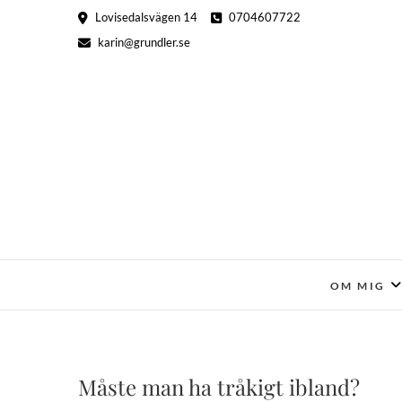
Hoppa
Lovisedalsvägen 14
0704607722
till
karin@grundler.se
innehåll
OM MIG
Måste man ha tråkigt ibland?