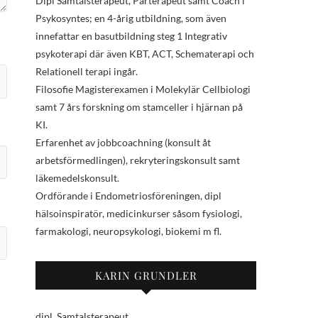
Dipl Samtalsterapeut, Parterapeut samt Coach i
Psykosyntes; en 4-årig utbildning, som även
innefattar en basutbildning steg 1 Integrativ
psykoterapi där även KBT, ACT, Schematerapi och
Relationell terapi ingår.
Filosofie Magisterexamen i Molekylär Cellbiologi
samt 7 års forskning om stamceller i hjärnan på
KI.
Erfarenhet av jobbcoachning (konsult åt
arbetsförmedlingen), rekryteringskonsult samt
läkemedelskonsult.
Ordförande i Endometriosföreningen, dipl
hälsoinspiratör, medicinkurser såsom fysiologi,
farmakologi, neuropsykologi, biokemi m fl.
KARIN GRUNDLER
dipl. Samtalsterapeut