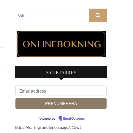
Sök
…
→
NYHETSBREV
Powered by
EmailOctopus
https://karingrundler.eo.page/c13wt