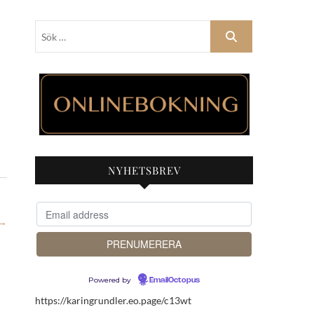
Sök
…
NYHETSBREV
→
Powered by
EmailOctopus
https://karingrundler.eo.page/c13wt