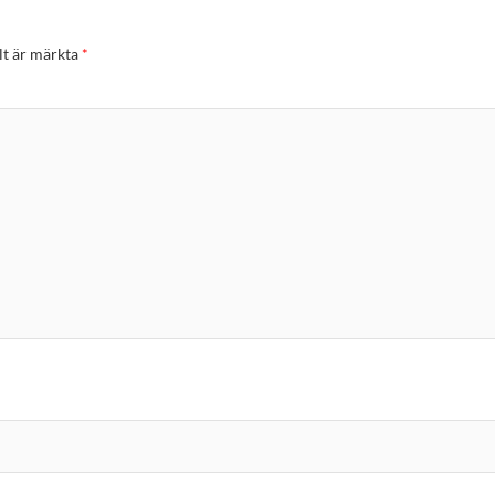
lt är märkta
*