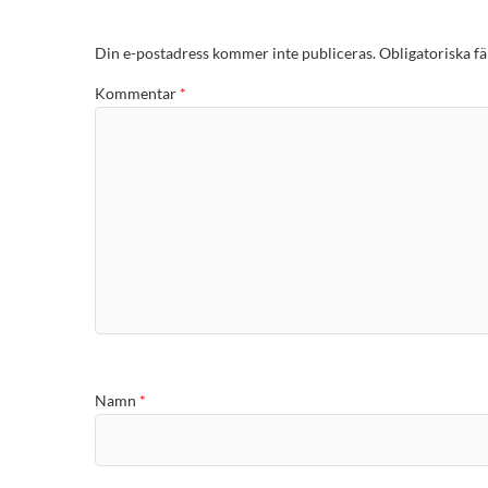
Din e-postadress kommer inte publiceras.
Obligatoriska fä
Kommentar
*
Namn
*