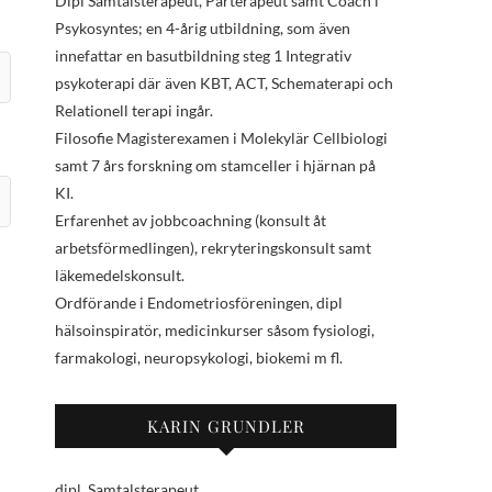
Dipl Samtalsterapeut, Parterapeut samt Coach i
Psykosyntes; en 4-årig utbildning, som även
innefattar en basutbildning steg 1 Integrativ
psykoterapi där även KBT, ACT, Schematerapi och
Relationell terapi ingår.
Filosofie Magisterexamen i Molekylär Cellbiologi
samt 7 års forskning om stamceller i hjärnan på
KI.
Erfarenhet av jobbcoachning (konsult åt
arbetsförmedlingen), rekryteringskonsult samt
läkemedelskonsult.
Ordförande i Endometriosföreningen, dipl
hälsoinspiratör, medicinkurser såsom fysiologi,
farmakologi, neuropsykologi, biokemi m fl.
KARIN GRUNDLER
dipl. Samtalsterapeut