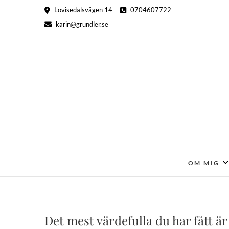
Hoppa
Lovisedalsvägen 14
0704607722
till
karin@grundler.se
innehåll
OM MIG
Det mest värdefulla du har fått är