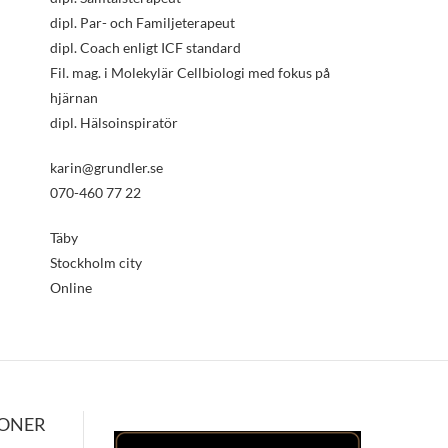
dipl. Par- och Familjeterapeut
dipl. Coach enligt ICF standard
Fil. mag. i Molekylär Cellbiologi med fokus på
hjärnan
dipl. Hälsoinspiratör
karin@grundler.se
070-460 77 22
Täby
Stockholm city
Online
IONER