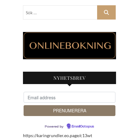
Sök
…
NYHETSBREV
Powered by
EmailOctopus
https://karingrundler.eo.page/c13wt