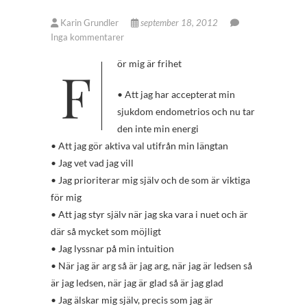
Karin Grundler
september 18, 2012
Inga kommentarer
För mig är frihet
• Att jag har accepterat min
sjukdom endometrios och nu tar
den inte min energi
• Att jag gör aktiva val utifrån min längtan
• Jag vet vad jag vill
• Jag prioriterar mig själv och de som är viktiga
för mig
• Att jag styr själv när jag ska vara i nuet och är
där så mycket som möjligt
• Jag lyssnar på min intuition
• När jag är arg så är jag arg, när jag är ledsen så
är jag ledsen, när jag är glad så är jag glad
• Jag älskar mig själv, precis som jag är