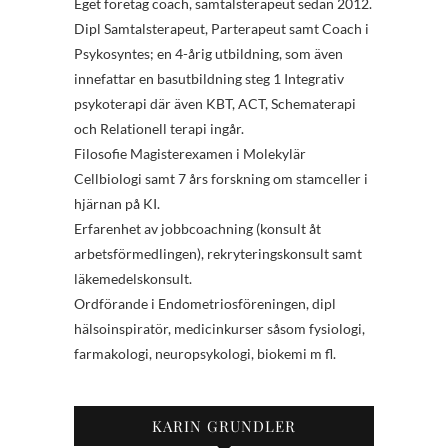
Eget företag coach, samtalsterapeut sedan 2012.
Dipl Samtalsterapeut, Parterapeut samt Coach i
Psykosyntes; en 4-årig utbildning, som även
innefattar en basutbildning steg 1 Integrativ
psykoterapi där även KBT, ACT, Schematerapi
och Relationell terapi ingår.
Filosofie Magisterexamen i Molekylär
Cellbiologi samt 7 års forskning om stamceller i
hjärnan på KI.
Erfarenhet av jobbcoachning (konsult åt
arbetsförmedlingen), rekryteringskonsult samt
läkemedelskonsult.
Ordförande i Endometriosföreningen, dipl
hälsoinspiratör, medicinkurser såsom fysiologi,
farmakologi, neuropsykologi, biokemi m fl.
KARIN GRUNDLER