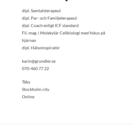
dipl. Samtalsterapeut
dipl. Par- och Familjeterapeut
dipl. Coach enligt ICF standard
Fil. mag. i Molekylär Cellbiologi med fokus på
hjärnan
dipl. Hälsoinspiratör
karin@grundler.se
070-460 77 22
Täby
Stockholm city
Online