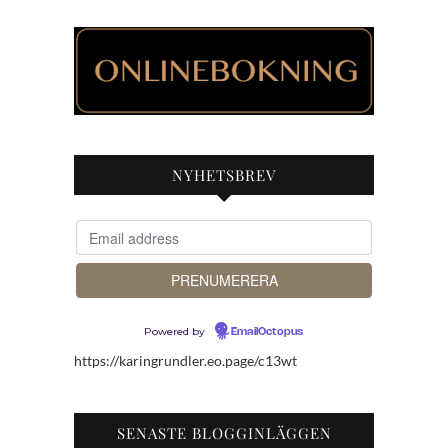
NYHETSBREV
Powered by
EmailOctopus
https://karingrundler.eo.page/c13wt
SENASTE BLOGGINLÄGGEN