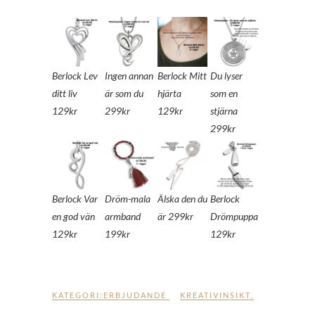
Berlock Lev
Ingen annan
Berlock Mitt
Du lyser
ditt liv
är som du
hjärta
som en
129kr
299kr
129kr
stjärna
299kr
Berlock Var
Dröm-mala
Älska den du
Berlock
en god vän
armband
är 299kr
Drömpuppa
129kr
199kr
129kr
KATEGORI:
ERBJUDANDE
KREATIVINSIKT
,