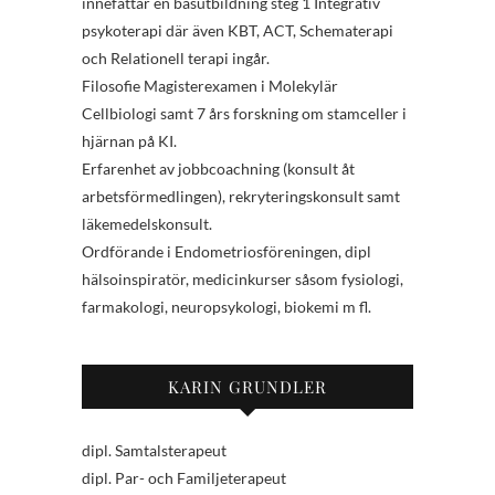
innefattar en basutbildning steg 1 Integrativ
psykoterapi där även KBT, ACT, Schematerapi
och Relationell terapi ingår.
Filosofie Magisterexamen i Molekylär
Cellbiologi samt 7 års forskning om stamceller i
hjärnan på KI.
Erfarenhet av jobbcoachning (konsult åt
arbetsförmedlingen), rekryteringskonsult samt
läkemedelskonsult.
Ordförande i Endometriosföreningen, dipl
hälsoinspiratör, medicinkurser såsom fysiologi,
farmakologi, neuropsykologi, biokemi m fl.
KARIN GRUNDLER
dipl. Samtalsterapeut
dipl. Par- och Familjeterapeut