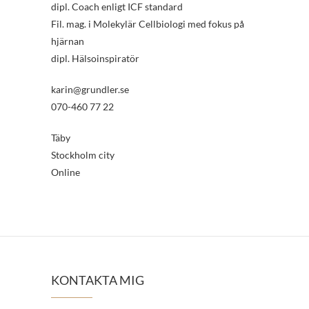
dipl. Coach enligt ICF standard
Fil. mag. i Molekylär Cellbiologi med fokus på
hjärnan
dipl. Hälsoinspiratör
karin@grundler.se
070-460 77 22
Täby
Stockholm city
Online
KONTAKTA MIG