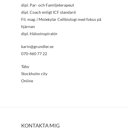
dipl. Par- och Familjeterapeut
dipl. Coach enligt ICF standard
Fil. mag. i Molekylär Cellbiologi med fokus på
hjärnan
dipl. Hälsoinspiratör
karin@grundler.se
070-460 77 22
Täby
Stockholm city
Online
KONTAKTA MIG