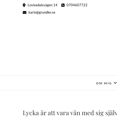
Hoppa
Lovisedalsvägen 14
0704607722
till
karin@grundler.se
innehåll
OM MIG
Lycka är att vara vän med sig själv