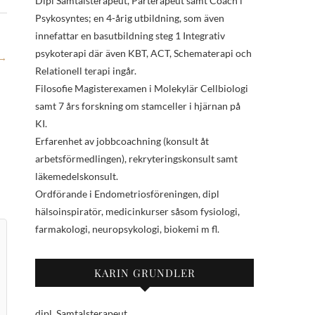
Dipl Samtalsterapeut, Parterapeut samt Coach i
Psykosyntes; en 4-årig utbildning, som även
innefattar en basutbildning steg 1 Integrativ
psykoterapi där även KBT, ACT, Schematerapi och
→
Relationell terapi ingår.
Filosofie Magisterexamen i Molekylär Cellbiologi
samt 7 års forskning om stamceller i hjärnan på
KI.
Erfarenhet av jobbcoachning (konsult åt
arbetsförmedlingen), rekryteringskonsult samt
läkemedelskonsult.
Ordförande i Endometriosföreningen, dipl
hälsoinspiratör, medicinkurser såsom fysiologi,
farmakologi, neuropsykologi, biokemi m fl.
KARIN GRUNDLER
dipl. Samtalsterapeut