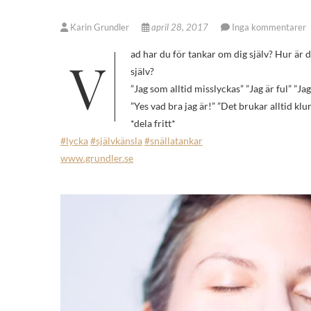
Karin Grundler
april 28, 2017
Inga kommentarer
Vad har du för tankar om dig själv? Hur är din självkänsla? Har du testat att bugga din inre dialog? Vad säger du till dig
själv?
”Jag som alltid misslyckas” ”Jag är ful” ”Jag
”Yes vad bra jag är!” ”Det brukar alltid klur
*dela fritt*
#lycka
#självkänsla
#snällatankar
www.grundler.se