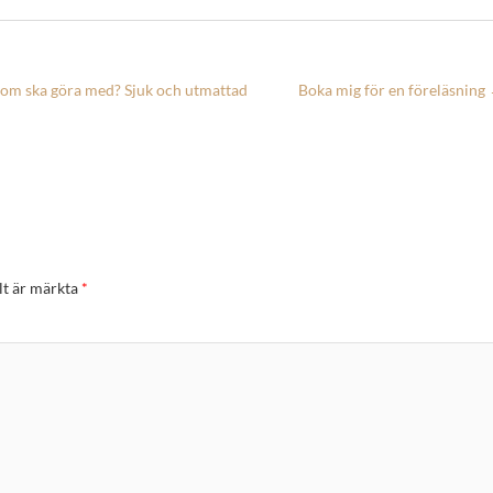
 dom ska göra med? Sjuk och utmattad
Boka mig för en föreläsning
lt är märkta
*