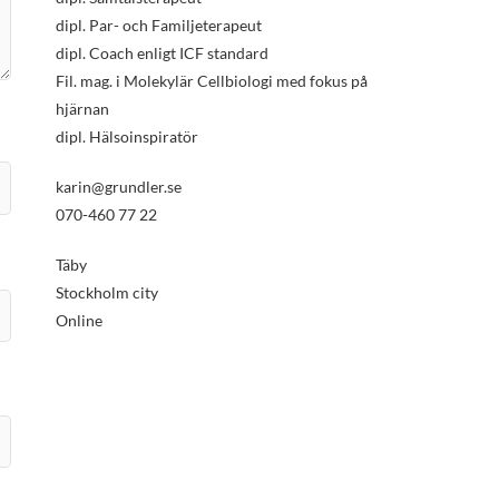
dipl. Par- och Familjeterapeut
dipl. Coach enligt ICF standard
Fil. mag. i Molekylär Cellbiologi med fokus på
hjärnan
dipl. Hälsoinspiratör
karin@grundler.se
070-460 77 22
Täby
Stockholm city
Online