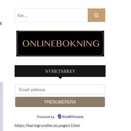
Sök
…
NYHETSBREV
Powered by
EmailOctopus
https://karingrundler.eo.page/c13wt