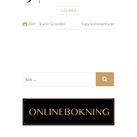
LÄS MER
Bild
Karin Grundler
Inga kommentarer
Sök
…