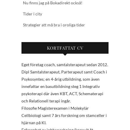
Nu finns jag på Bokadirekt också!
Tider i city
Strategier att må bra i oroliga tider
KORTFATTAT CV
Eget företag coach, samtalsterapeut sedan 2012.
Dipl Samtalsterapeut, Parterapeut samt Coach i
Psykosyntes; en 4-årig utbildning, som även
innefattar en basutbildning steg 1 Integrativ
psykoterapi där även KBT, ACT, Schematerapi
och Relationell terapi ingår.
Filosofie Magisterexamen i Molekylär
Cellbiologi samt 7 års forskning om stamceller i
hjärnan på KI.
Erfarenhet av jobbcoachning (konsult åt