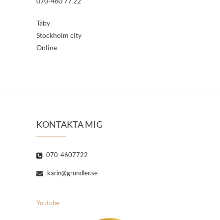
070-460 77 22
Täby
Stockholm city
Online
KONTAKTA MIG
070-4607722
karin@grundler.se
Youtube