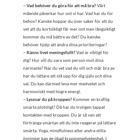
– Vad behöver du göra för att må bra?
Vårt
mående påverkar hur ont vi har. Vad har du för
behov? Kanske hoppar du över saker för att du
vet att du kortsiktigt får mer ont men långsiktigt
kommer du må bättre av det? Du kanske
behöver hjälp att ändra dina prioriteringar?
– Känns livet meningsfullt?
Vad är viktigt för
dig? Hur vill du vara som person mot dina
närmaste? När du vet vad du vill och mår bra av
har du lättare att stå upp för dig själv och dina
val. Du kan därmed leva mer medvetet och
harmoniskt med högre energi.
– Lyssnar du på kroppen?
Kommer en kraftig
smärta plötsligt? Då har du troligen tappat
kontakten med kroppen. Du är så van att
förtränga smärtan att du inte reagerar på lättare
smärta. Yoga, mindfulness eller andra stilla
övningar kan ge ökad kroppsmedvetenhet. I