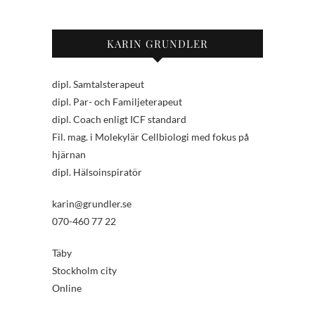
KARIN GRUNDLER
dipl. Samtalsterapeut
dipl. Par- och Familjeterapeut
dipl. Coach enligt ICF standard
Fil. mag. i Molekylär Cellbiologi med fokus på
hjärnan
dipl. Hälsoinspiratör
karin@grundler.se
070-460 77 22
Täby
Stockholm city
Online