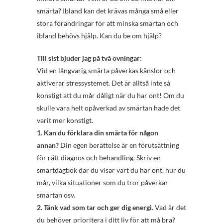
smärta? Ibland kan det krävas många små eller
stora förändringar för att minska smärtan och
ibland behövs hjälp. Kan du be om hjälp?
Till sist bjuder jag på två övningar:
Vid en långvarig smärta påverkas känslor och
aktiverar stressystemet. Det är alltså inte så
konstigt att du mår dåligt när du har ont! Om du
skulle vara helt opåverkad av smärtan hade det
varit mer konstigt.
1. Kan du förklara din smärta för någon
annan?
Din egen berättelse är en förutsättning
för rätt diagnos och behandling. Skriv en
smärtdagbok där du visar vart du har ont, hur du
mår, vilka situationer som du tror påverkar
smärtan osv.
2. Tänk vad som tar och ger dig energi.
Vad är det
du behöver prioritera i ditt liv för att må bra?