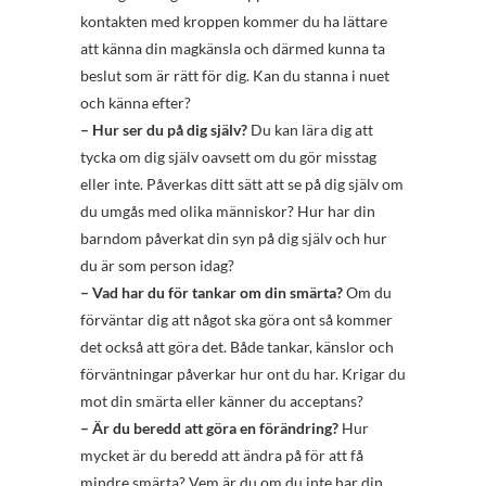
kontakten med kroppen kommer du ha lättare
att känna din magkänsla och därmed kunna ta
beslut som är rätt för dig. Kan du stanna i nuet
och känna efter?
– Hur ser du på dig själv?
Du kan lära dig att
tycka om dig själv oavsett om du gör misstag
eller inte. Påverkas ditt sätt att se på dig själv om
du umgås med olika människor? Hur har din
barndom påverkat din syn på dig själv och hur
du är som person idag?
– Vad har du för tankar om din smärta?
Om du
förväntar dig att något ska göra ont så kommer
det också att göra det. Både tankar, känslor och
förväntningar påverkar hur ont du har. Krigar du
mot din smärta eller känner du acceptans?
– Är du beredd att göra en förändring?
Hur
mycket är du beredd att ändra på för att få
mindre smärta? Vem är du om du inte har din