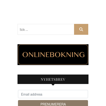
Sök
…
NYHETSBREV