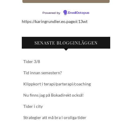
Powered by
EmailOctopus
https://karingrundler.eo.page/c13wt
SENASTE BLOGGINLÄGGEN
Tider 3/8
Tid innan semestern?
Klippkort i terapi/parterapi/coaching
Nu finns jag på Bokadirekt också!
Tider i city
Strategier att må bra i oroliga tider