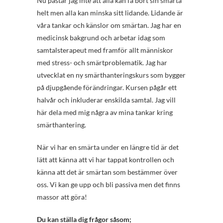
Nu påstår jag inte att alla kan få bort sin smärta
helt men alla kan minska sitt lidande. Lidande är
våra tankar och känslor om smärtan. Jag har en
medicinsk bakgrund och arbetar idag som
samtalsterapeut med framför allt människor
med stress- och smärtproblematik. Jag har
utvecklat en ny smärthanteringskurs som bygger
på djupgående förändringar. Kursen pågår ett
halvår och inkluderar enskilda samtal. Jag vill
här dela med mig några av mina tankar kring
smärthantering.
När vi har en smärta under en längre tid är det
lätt att känna att vi har tappat kontrollen och
känna att det är smärtan som bestämmer över
oss. Vi kan ge upp och bli passiva men det finns
massor att göra!
Du kan ställa dig frågor såsom;