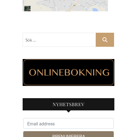
Sök
…
NYHETSBREV