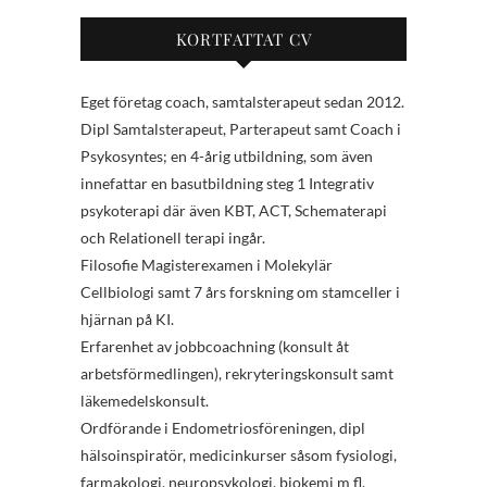
KORTFATTAT CV
Eget företag coach, samtalsterapeut sedan 2012.
Dipl Samtalsterapeut, Parterapeut samt Coach i
Psykosyntes; en 4-årig utbildning, som även
innefattar en basutbildning steg 1 Integrativ
psykoterapi där även KBT, ACT, Schematerapi
och Relationell terapi ingår.
Filosofie Magisterexamen i Molekylär
Cellbiologi samt 7 års forskning om stamceller i
hjärnan på KI.
Erfarenhet av jobbcoachning (konsult åt
arbetsförmedlingen), rekryteringskonsult samt
läkemedelskonsult.
Ordförande i Endometriosföreningen, dipl
hälsoinspiratör, medicinkurser såsom fysiologi,
farmakologi, neuropsykologi, biokemi m fl.