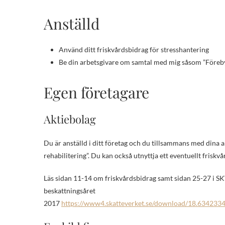
Anställd
Använd ditt friskvårdsbidrag för stresshantering
Be din arbetsgivare om samtal med mig såsom ”Föreby
Egen företagare
Aktiebolag
Du är anställd i ditt företag och du tillsammans med dina 
rehabilitering”. Du kan också utnyttja ett eventuellt friskv
Läs sidan 11-14 om friskvårdsbidrag samt sidan 25-27 i S
beskattningsåret
2017
https://www4.skatteverket.se/download/18.6342