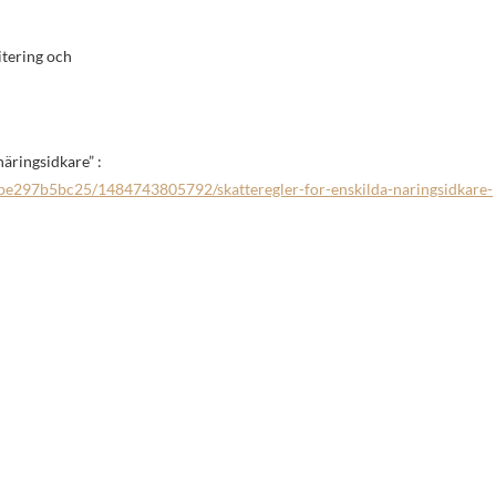
itering och
näringsidkare” :
be297b5bc25/1484743805792/skatteregler-for-enskilda-naringsidkare-