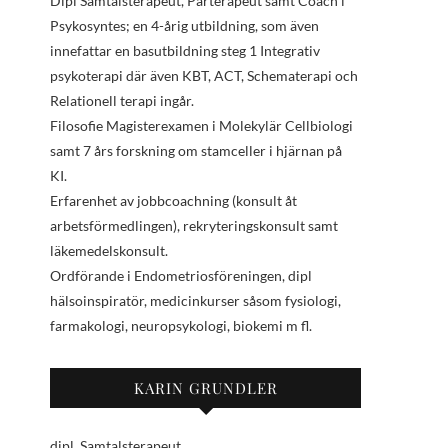
Dipl Samtalsterapeut, Parterapeut samt Coach i
Psykosyntes; en 4-årig utbildning, som även
innefattar en basutbildning steg 1 Integrativ
psykoterapi där även KBT, ACT, Schematerapi och
Relationell terapi ingår.
Filosofie Magisterexamen i Molekylär Cellbiologi
samt 7 års forskning om stamceller i hjärnan på
KI.
Erfarenhet av jobbcoachning (konsult åt
arbetsförmedlingen), rekryteringskonsult samt
läkemedelskonsult.
Ordförande i Endometriosföreningen, dipl
hälsoinspiratör, medicinkurser såsom fysiologi,
farmakologi, neuropsykologi, biokemi m fl.
KARIN GRUNDLER
dipl. Samtalsterapeut