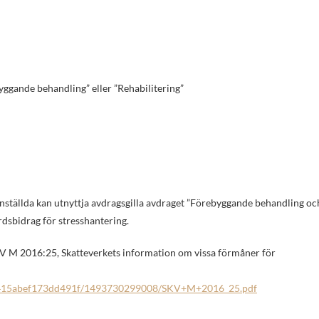
ggande behandling” eller ”Rehabilitering”
anställda kan utnyttja avdragsgilla avdraget ”Förebyggande behandling oc
årdsbidrag för stresshantering.
KV M 2016:25, Skatteverkets information om vissa förmåner för
33415abef173dd491f/1493730299008/SKV+M+2016_25.pdf