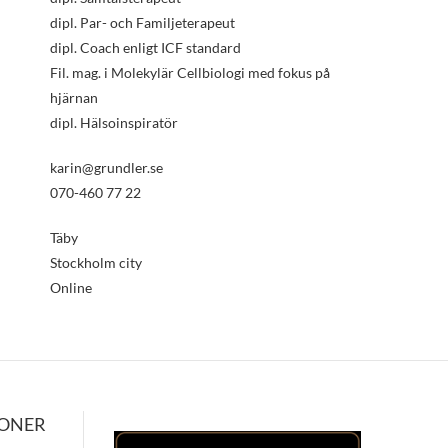
dipl. Par- och Familjeterapeut
dipl. Coach enligt ICF standard
Fil. mag. i Molekylär Cellbiologi med fokus på
hjärnan
dipl. Hälsoinspiratör
karin@grundler.se
070-460 77 22
Täby
Stockholm city
Online
IONER