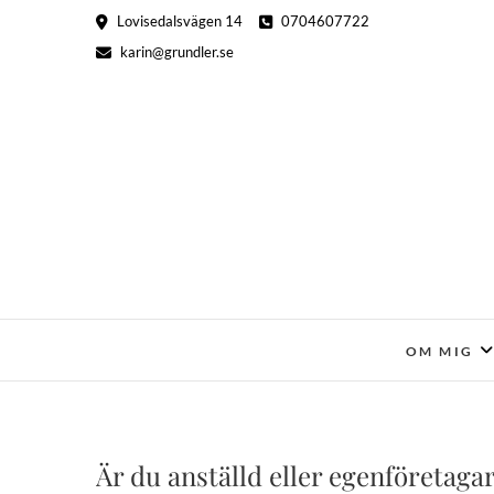
Hoppa
Lovisedalsvägen 14
0704607722
till
karin@grundler.se
innehåll
OM MIG
Är du anställd eller egenföretagar