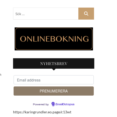
Sök
…
NYHETSBREV
h
Powered by
EmailOctopus
https://karingrundler.eo.page/c13wt